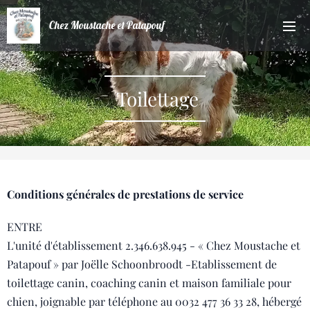
Chez Moustache et Patapouf
Toilettage
Conditions générales de prestations de service
ENTRE
L'unité d'établissement 2.346.638.945 - « Chez Moustache et
Patapouf » par Joëlle Schoonbroodt -Etablissement de
toilettage canin, coaching canin et maison familiale pour
chien, joignable par téléphone au 0032 477 36 33 28, hébergé